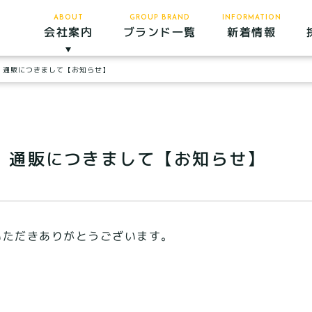
ABOUT
GROUP BRAND
INFORMATION
ブランド一覧
会社案内
新着情報
」通販につきまして【お知らせ】
会社案内
企業理念
食へのこ
」通販につきまして【お知らせ】
だわり
慶事・法
要
いただきありがとうございます。