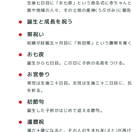
生後七日目に「お七夜」という命名式に赤ちゃん
族や地域の人々、その土地の産神(うぶがみ)に報
誕生と成長を祝う
帯祝い
妊婦が妊娠五ヶ月目に「岩田帯」という腹帯を巻
お七夜
誕生から七日目。この日に子供の名前をつける。
お宮参り
男児は生後三十日目。女児は生後三十二日目に、
を祈る。
初節句
誕生した子供がはじめて迎える節句。
還暦祝
満六十歳になると、その人の生まれ年(えと)が再