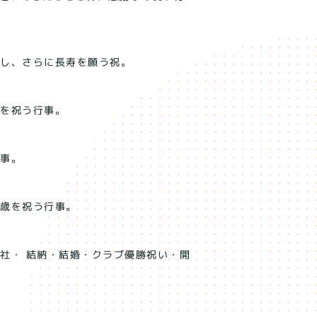
謝し、さらに長寿を願う祝。
歳を祝う行事。
行事。
九歳を祝う行事。
社・ 結納・結婚・クラブ優勝祝い・開