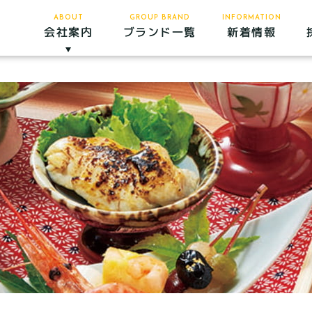
ABOUT
GROUP BRAND
INFORMATION
ブランド一覧
会社案内
新着情報
会社案内
企業理念
食へのこ
だわり
慶事・法
要