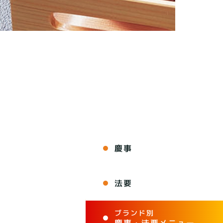
慶事
法要
ブランド別
慶事・法要メニュー